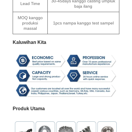
30-45days kanggo casting umpluk
Lead Time
baja ilang
MOQ kanggo
produksi
1pcs nampa kanggo test sampel
massal
Kaluwihan Kita
Produk Utama