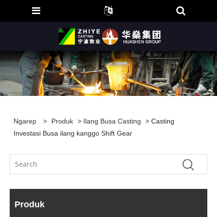
Ngarep
>
Produk
>
Ilang Busa Casting
> Casting
Investasi Busa ilang kanggo Shift Gear
Produk