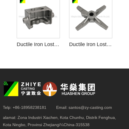
Ductile Iron Lost Foam Investment Casting krenjang
Ductile Iron Lost Foam Investment Casting Roti panggang krenjang
Telp:
+86-18958238181
Email:
santos@zy-casting.com
alamat:
Zona Industri Xiachen, Kota Chunhu, Distrik Fenghua,
Kota Ningbo, Provinsi Zhejiangï¼China-315538