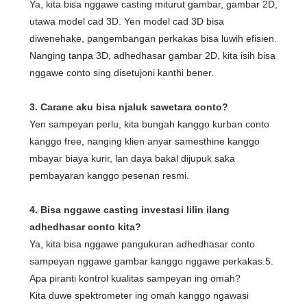
Ya, kita bisa nggawe casting miturut gambar, gambar 2D,
utawa model cad 3D. Yen model cad 3D bisa
diwenehake, pangembangan perkakas bisa luwih efisien.
Nanging tanpa 3D, adhedhasar gambar 2D, kita isih bisa
nggawe conto sing disetujoni kanthi bener.
3. Carane aku bisa njaluk sawetara conto?
Yen sampeyan perlu, kita bungah kanggo kurban conto
kanggo free, nanging klien anyar samesthine kanggo
mbayar biaya kurir, lan daya bakal dijupuk saka
pembayaran kanggo pesenan resmi.
4. Bisa nggawe casting investasi lilin ilang
adhedhasar conto kita?
Ya, kita bisa nggawe pangukuran adhedhasar conto
sampeyan nggawe gambar kanggo nggawe perkakas.5.
Apa piranti kontrol kualitas sampeyan ing omah?
Kita duwe spektrometer ing omah kanggo ngawasi