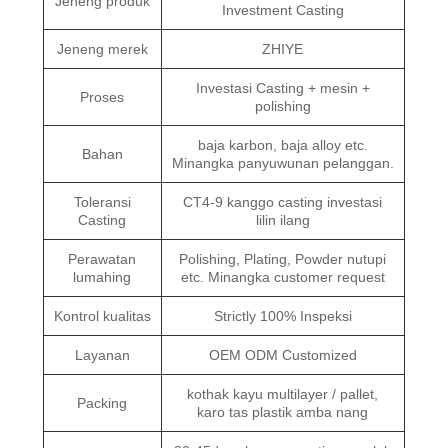
Jeneng produk
Investment Casting
Jeneng merek
ZHIYE
Investasi Casting + mesin +
Proses
polishing
baja karbon, baja alloy etc.
Bahan
Minangka panyuwunan pelanggan.
Toleransi
CT4-9 kanggo casting investasi
Casting
lilin ilang
Perawatan
Polishing, Plating, Powder nutupi
lumahing
etc. Minangka customer request
Kontrol kualitas
Strictly 100% Inspeksi
Layanan
OEM ODM Customized
kothak kayu multilayer / pallet,
Packing
karo tas plastik amba nang