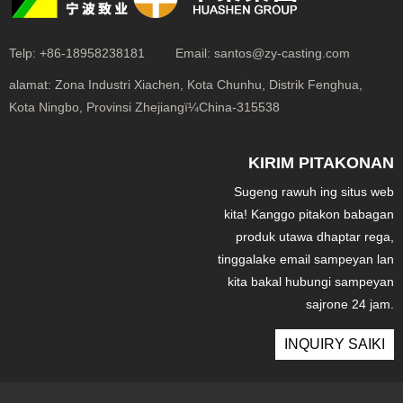
Telp:
+86-18958238181
Email:
santos@zy-casting.com
alamat:
Zona Industri Xiachen, Kota Chunhu, Distrik Fenghua,
Kota Ningbo, Provinsi Zhejiangï¼China-315538
KIRIM PITAKONAN
Sugeng rawuh ing situs web
kita! Kanggo pitakon babagan
produk utawa dhaptar rega,
tinggalake email sampeyan lan
kita bakal hubungi sampeyan
sajrone 24 jam.
INQUIRY SAIKI