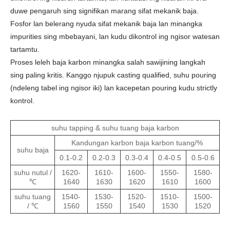
duwe pengaruh sing signifikan marang sifat mekanik baja.
Fosfor lan belerang nyuda sifat mekanik baja lan minangka
impurities sing mbebayani, lan kudu dikontrol ing ngisor watesan
tartamtu.
Proses leleh baja karbon minangka salah sawijining langkah
sing paling kritis. Kanggo njupuk casting qualified, suhu pouring
(ndeleng tabel ing ngisor iki) lan kacepetan pouring kudu strictly
kontrol.
suhu tapping & suhu tuang baja karbon
Kandungan karbon baja karbon tuang/%
suhu baja
0.1-0.2
0.2-0.3
0.3-0.4
0.4-0.5
0.5-0.6
suhu nutul /
1620-
1610-
1600-
1550-
1580-
℃
1640
1630
1620
1610
1600
suhu tuang
1540-
1530-
1520-
1510-
1500-
/ ℃
1560
1550
1540
1530
1520