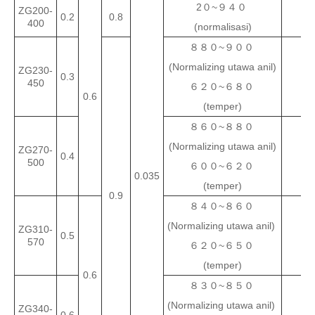
2０~９４０
ZG200-
0.2
0.8
20
400
(normalisasi)
８８０~９００
(Normalizing utawa anil)
ZG230-
0.3
23
450
６２０~６８０
0.6
(temper)
８６０~８８０
(Normalizing utawa anil)
ZG270-
0.4
27
500
６００~６２０
0.035
(temper)
0.9
８４０~８６０
(Normalizing utawa anil)
ZG310-
0.5
31
570
６２０~６５０
(temper)
0.6
８３０~８５０
(Normalizing utawa anil)
ZG340-
0.6
34