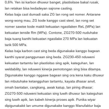
0,6%. Yen isi karbon dhuwur banget, plastisitase bakal rusak,
lan retakan bisa kedadeyan sajrone casting.
Kelas baja cast dumadi saka ZG lan rong set nomer. Antarane
wong-wong mau, ZG kode kanggo cast steel, lan rong set
nomer sawise kode makili kekuatan ngasilaken ReL (MPa) lan
kekuatan tensile Rm (MPa). Contone, ZG270-500 nuduhake
baja tuang kanthi kekuatan ngasilake 270 MPa lan kekuatan
tarik 500 MPa.
Kelas baja karbon cast sing beda digunakake kanggo bagean
kanthi syarat panggunaan sing beda. ZG230-450 nduweni
kekuatan tartamtu lan plastisitas sing apik, kateguhan, lan
weldability, lan nduweni kinerja pemotongan sing bisa ditampa.
Digunakake kanggo nggawe bagean sing ora kena kaku dhuwur
lan mbutuhake ketangguhan tartamtu, kayata dhasar anvil,
omah bantalan, cangkang, awak katup, lan piring dhasar;
ZG270-500 nduweni kekuatan sing luwih dhuwur lan kateguhan
sing luwih apik, lan kabeh kinerja proses apik. Punika wiyar
dipigunakaké lan umume digunakake kanggo Manufaktur baja