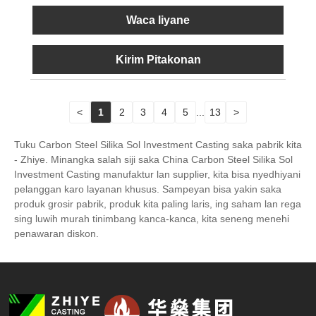
Waca liyane
Kirim Pitakonan
<
1
2
3
4
5
...
13
>
Tuku Carbon Steel Silika Sol Investment Casting saka pabrik kita
- Zhiye. Minangka salah siji saka China Carbon Steel Silika Sol
Investment Casting manufaktur lan supplier, kita bisa nyedhiyani
pelanggan karo layanan khusus. Sampeyan bisa yakin saka
produk grosir pabrik, produk kita paling laris, ing saham lan rega
sing luwih murah tinimbang kanca-kanca, kita seneng menehi
penawaran diskon.