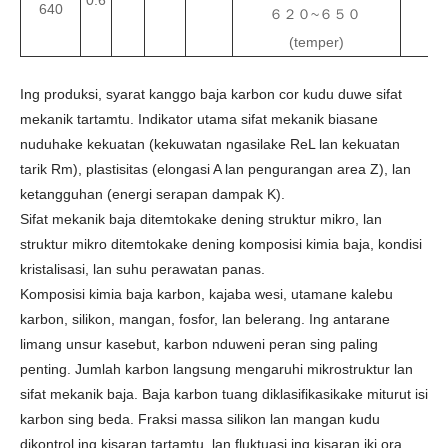
640
６２０~６５０
(temper)
Ing produksi, syarat kanggo baja karbon cor kudu duwe sifat
mekanik tartamtu. Indikator utama sifat mekanik biasane
nuduhake kekuatan (kekuwatan ngasilake ReL lan kekuatan
tarik Rm), plastisitas (elongasi A lan pengurangan area Z), lan
ketangguhan (energi serapan dampak K).
Sifat mekanik baja ditemtokake dening struktur mikro, lan
struktur mikro ditemtokake dening komposisi kimia baja, kondisi
kristalisasi, lan suhu perawatan panas.
Komposisi kimia baja karbon, kajaba wesi, utamane kalebu
karbon, silikon, mangan, fosfor, lan belerang. Ing antarane
limang unsur kasebut, karbon nduweni peran sing paling
penting. Jumlah karbon langsung mengaruhi mikrostruktur lan
sifat mekanik baja. Baja karbon tuang diklasifikasikake miturut isi
karbon sing beda. Fraksi massa silikon lan mangan kudu
dikontrol ing kisaran tartamtu, lan fluktuasi ing kisaran iki ora