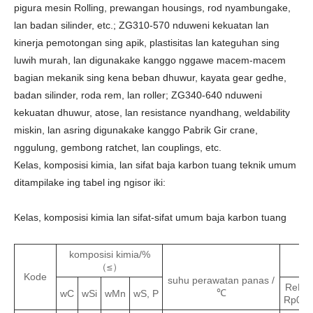
pigura mesin Rolling, prewangan housings, rod nyambungake,
lan badan silinder, etc.; ZG310-570 nduweni kekuatan lan
kinerja pemotongan sing apik, plastisitas lan kateguhan sing
luwih murah, lan digunakake kanggo nggawe macem-macem
bagian mekanik sing kena beban dhuwur, kayata gear gedhe,
badan silinder, roda rem, lan roller; ZG340-640 nduweni
kekuatan dhuwur, atose, lan resistance nyandhang, weldability
miskin, lan asring digunakake kanggo Pabrik Gir crane,
nggulung, gembong ratchet, lan couplings, etc.
Kelas, komposisi kimia, lan sifat baja karbon tuang teknik umum
ditampilake ing tabel ing ngisor iki:
Kelas, komposisi kimia lan sifat-sifat umum baja karbon tuang
komposisi kimia/%
（≤）
Kode
suhu perawatan panas /
ReL u
℃
wC
wSi
wMn
wS, P
Rp0.2