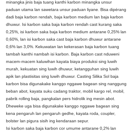
minangka jinis baja tuang kanthi karbon minangka unsur
paduan utama lan sawetara unsur paduan liyane. Bisa dipérang
dadi baja karbon rendah, baja karbon medium lan baja karbon
dhuwur. Isi karbon saka baja karbon rendah cast kurang saka
0,25%, isi karbon saka baja karbon medium antarane 0,25% lan
0,60%, lan isi karbon saka cast baja karbon dhuwur antarane
0,6% lan 3,0%. Kekuwatan lan kekerasan baja karbon tuang
tambah kanthi nambah isi karbon. Baja karbon cast nduweni
macem-macem kaluwihan kayata biaya produksi sing luwih
murah, kekuatan sing luwih dhuwur, ketangguhan sing luwih
apik lan plastisitas sing luwih dhuwur. Casting Silika Sol baja
karbon bisa digunakake kanggo nggawe bagean sing nanggung
beban abot, kayata suku cadang traktor, mobil kargo rel, mobil,
pabrik rolling baja, pangkalan pers hidrolik ing mesin abot.
Dheweke uga bisa digunakake kanggo nggawe bagean sing
kena pengaruh lan pengaruh gedhe, kayata roda, coupler,
bolster lan pigura sisih ing kendaraan sepur.
Isi karbon saka baja karbon cor umume antarane 0,2% lan