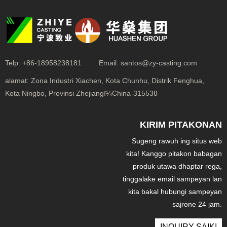
Telp:
+86-18958238181
Email:
santos@zy-casting.com
alamat:
Zona Industri Xiachen, Kota Chunhu, Distrik Fenghua,
Kota Ningbo, Provinsi Zhejiangï¼China-315538
KIRIM PITAKONAN
Sugeng rawuh ing situs web
kita! Kanggo pitakon babagan
produk utawa dhaptar rega,
tinggalake email sampeyan lan
kita bakal hubungi sampeyan
sajrone 24 jam.
INQUIRY SAIKI