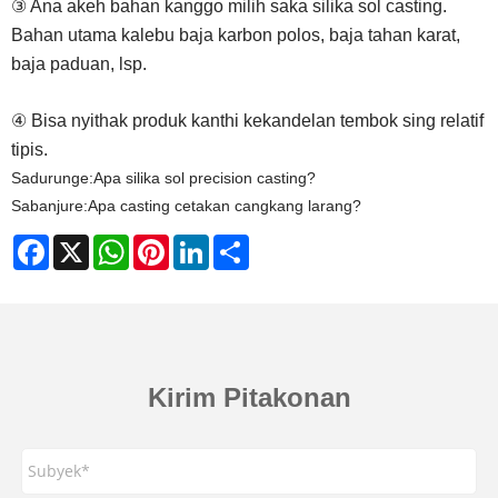
③ Ana akeh bahan kanggo milih saka silika sol casting.
Bahan utama kalebu baja karbon polos, baja tahan karat,
baja paduan, lsp.
④ Bisa nyithak produk kanthi kekandelan tembok sing relatif
tipis.
Sadurunge:
Apa silika sol precision casting?
Sabanjure:
Apa casting cetakan cangkang larang?
Facebook
X
WhatsApp
Pinterest
LinkedIn
Share
Kirim Pitakonan