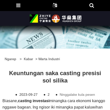
Ngarep
>
Kabar
>
Warta Industri
Keuntungan saka casting presisi
sol silika
●
2023-09-27
●
2
●
Ninggalake kula pesen
Biasane,
casting investasi
minangka cara ekonomi kanggo
nggawe bagean. Ing ngisor iki minangka papat kaluwihan