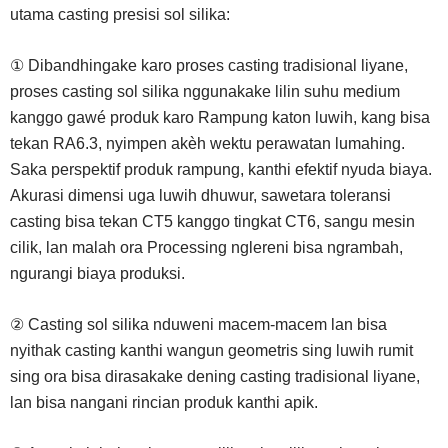
utama casting presisi sol silika:
① Dibandhingake karo proses casting tradisional liyane,
proses casting sol silika nggunakake lilin suhu medium
kanggo gawé produk karo Rampung katon luwih, kang bisa
tekan RA6.3, nyimpen akèh wektu perawatan lumahing.
Saka perspektif produk rampung, kanthi efektif nyuda biaya.
Akurasi dimensi uga luwih dhuwur, sawetara toleransi
casting bisa tekan CT5 kanggo tingkat CT6, sangu mesin
cilik, lan malah ora Processing nglereni bisa ngrambah,
ngurangi biaya produksi.
② Casting sol silika nduweni macem-macem lan bisa
nyithak casting kanthi wangun geometris sing luwih rumit
sing ora bisa dirasakake dening casting tradisional liyane,
lan bisa nangani rincian produk kanthi apik.